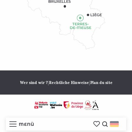
|
|
Wer sind wir ?
Rechtliche Hinweise
Plan du site
MENÜ
Voir les favoris