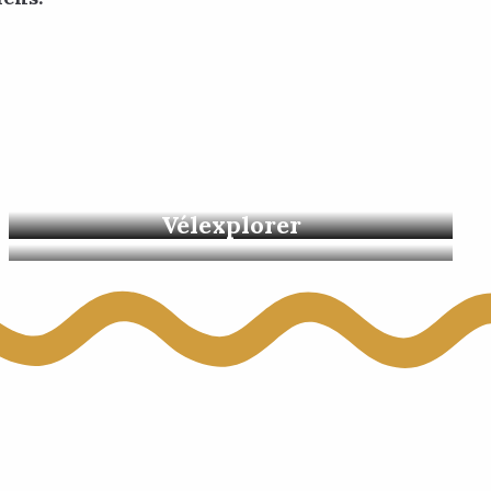
 aux favoris
Die Unumgänglichen
Vélexplorer