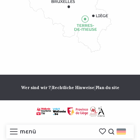
|
|
Wer sind wir ?
Rechtliche Hinweise
Plan du site
MENÜ
Voir les favoris