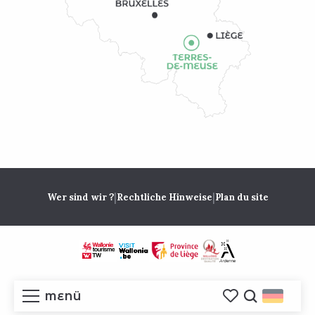
|
|
Wer sind wir ?
Rechtliche Hinweise
Plan du site
MENÜ
Voir les favoris