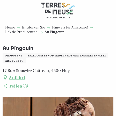
Aller
au
contenu
principal
Home
Entdecken Sie
Hinweis für Amateure!
Lokale Produzenten
Au Pingouin
Au Pingouin
PRODUZENT
ERZEUGNISSE VOM BAUERNHOF UND KONSERVENFABRI
EIS/SORBET
17 Rue Sous-le-Château, 4500 Huy
Anfahrt
Ajouter aux favoris
Teilen